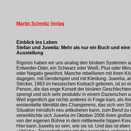
Martin Schmitz Verlag
Einblick ins Leben
Stefan und Juwelia: Mehr als nur ein Buch und eine
Ausstellung
Rigoros haben wir uns analog den binären Systemen a
Entweder-Oder, ein Schwarz oder Weiß, Plus oder Minu
oder Negativ gewöhnt. Manche rebellieren mit ihren Kö
dagegen, mit Genderspiel und mit Kleidung. Juwelia, al
Stricker, 1963 im hessischen Korbach geboren, ist so e
Person, die das enge Korsett der binären Geschlechte
sprengt und sich sehr produktiv in einem Dazwischen a
Weil eigentlich gar nichts anderes in Frage kam, als ihr
existentielle Identität des Changierens, das sich von Si
Situation minütlich neu artikulieren kann, zum Beruf z
verwirklichte sich Juwelia im Oktober 2006 ihren groß
von der eigenen Bühne in dem mittlerweile hippen Kreu
Hier kann Juwelia so sein, wie sie ist. Und das ist eben