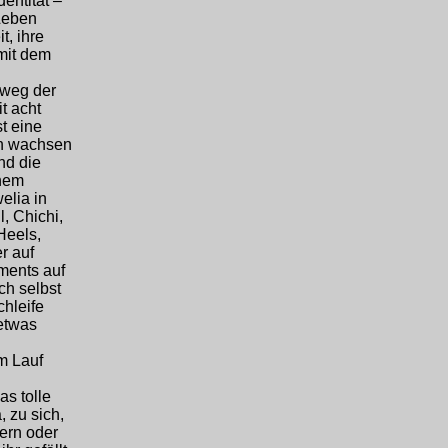
entität –
 Leben
t, ihre
 mit dem
mweg der
t acht
t eine
en wachsen
nd die
inem
elia in
, Chichi,
Heels,
r auf
ments auf
ch selbst
chleife
etwas
m Lauf
as tolle
 zu sich,
dern oder