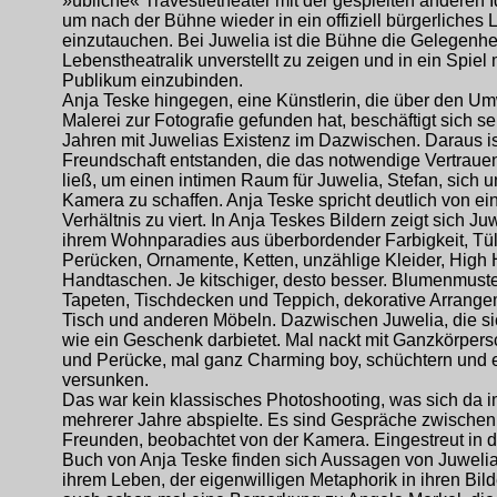
»übliche« Travestietheater mit der gespielten anderen Id
um nach der Bühne wieder in ein offiziell bürgerliches
einzutauchen. Bei Juwelia ist die Bühne die Gelegenhei
Lebenstheatralik unverstellt zu zeigen und in ein Spiel
Publikum einzubinden.
Anja Teske hingegen, eine Künstlerin, die über den U
Malerei zur Fotografie gefunden hat, beschäftigt sich sei
Jahren mit Juwelias Existenz im Dazwischen. Daraus is
Freundschaft entstanden, die das notwendige Vertrau
ließ, um einen intimen Raum für Juwelia, Stefan, sich u
Kamera zu schaffen. Anja Teske spricht deutlich von e
Verhältnis zu viert. In Anja Teskes Bildern zeigt sich Juw
ihrem Wohnparadies aus überbordender Farbigkeit, Tüll
Perücken, Ornamente, Ketten, unzählige Kleider, High 
Handtaschen. Je kitschiger, desto besser. Blumenmuste
Tapeten, Tischdecken und Teppich, dekorative Arrange
Tisch und anderen Möbeln. Dazwischen Juwelia, die si
wie ein Geschenk darbietet. Mal nackt mit Ganzkörpers
und Perücke, mal ganz Charming boy, schüchtern und 
versunken.
Das war kein klassisches Photoshooting, was sich da i
mehrerer Jahre abspielte. Es sind Gespräche zwischen
Freunden, beobachtet von der Kamera. Eingestreut in d
Buch von Anja Teske finden sich Aussagen von Juwelia,
ihrem Leben, der eigenwilligen Metaphorik in ihren Bil