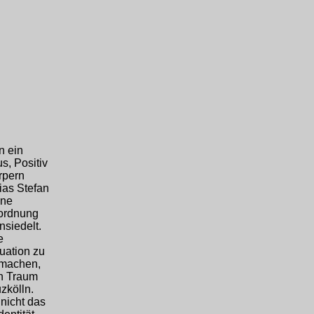
n ein
s, Positiv
rpern
ias Stefan
ine
rordnung
nsiedelt.
e
tuation zu
u machen,
en Traum
zkölln.
 nicht das