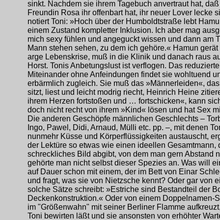
sinkt. Nachdem sie ihrem Tagebuch anvertraut hat, daß 
Freundin Rosa ihr offenbart hat, ihr neuer Lover lecke s
notiert Toni: »Hoch über der Humboldtstraße lebt Hamu
einem Zustand kompletter Inklusion. Ich aber mag aus
mich sexy fühlen und angeguckt wissen und dann am 
Mann stehen sehen, zu dem ich gehöre.« Hamun gerät 
arge Lebenskrise, muß in die Klinik und danach raus 
Horst. Tonis Anbetungslust ist verflogen. Das reduzierte
Miteinander ohne Anfeindungen findet sie wohltuend u
erbärmlich zugleich. Sie muß das »Männerleiden«, da
sitzt, liest und leicht modrig riecht, Heinrich Heine ziti
ihrem Herzen fortstoßen und … fortschicken«, kann sic
doch nicht recht von ihrem »Kind« lösen und hat Sex m
Die anderen Geschöpfe männlichen Geschlechts – Torb
Ingo, Pawel, Didi, Arnaud, Mülli etc. pp. –, mit denen To
nunmehr Küsse und Körperflüssigkeiten austauscht, er
der Lektüre so etwas wie einen ideellen Gesamtmann, d
schreckliches Bild abgibt, von dem man gern Abstand 
gehörte man nicht selbst dieser Spezies an. Was will ei
auf Dauer schon mit einem, der im Bett von Einar Schle
und fragt, was sie von Nietzsche kennt? Oder gar von e
solche Sätze schreibt: »Estriche sind Bestandteil der 
Deckenkonstruktion.« Oder von einem Doppelnamen-Str
im "Größenwahn" mit seiner Berliner Flamme aufkreuzt,
Toni bewirten läßt und sie ansonsten von erhöhter Wart