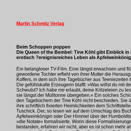
Martin Schmitz Verlag
Beim Schoppen poppen
Die Queen of the Bembel: Tine Köhl gibt Einblick in 
erotisch ?ereignisreiches Leben als Apfelweinkönig
Ein belangloser TV-Film. Eine längst erwachsen und fl
gewordene Tochter erfleht von ihrer Mutter die Heraus
Koffers, in dem sich ihre Tagebücher aus Teeniezeiten 
Die gefühlskalte Erzeugerin blafft: »Was willst du mit d
Schwulst? Ich habe mir erlaubt, deine Kritzeleien zu le
sie längst der Mülltonne übergeben.« Ein solches Schi
den Tagebüchern der Tine Köhl nicht beschieden. Sie ü
ihre schriftlich fixierten Heimlichkeiten dem Schriftstell
Tuschick. Der, so lesen wir auf dem Umschlag des Buc
Apfelweinkönigin oder Der Himmel über der Humboldts
»die Notate« formalisierte. Worin diese Formalisierung
bestanden, erfahren wir nicht, aber es ist schon mehr al