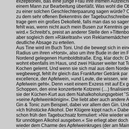
exzeptionell, daß eine junge Frau ihre intimen Aufzei
einem Mann zur Bearbeitung überläßt. Was wohl die 
zu einer solchen Geschlechterpaarung sagen würde? O
zu dem sehr offenen Bekenntnis der Tagebuchschreiber
trage gern ein großes Dekolleté, falls man das so sage
fehlt was, wenn nicht auch mein Busen zur Kenntnis 
wird.« Schreibt’s, preist an anderer Stelle den »Titten
aber sogleich dem »Räkeltrash« von Reklamemädchen
deutliche Absage zu erteilen.
Aus Tine wird im Buch Toni. Und die bewegt sich in e
Radius um ihren »Horst«, also um ihre Bude in der im F
Nordend gelegenen Humboldtstraße. Eng, klar doch: 
wohnt ebenfalls im Haus, und zwei Häuser weiter hat T
Kochen gelernt. Und wenn sie sich mal aus dem Nord
wegbewegt, fehlt ihr gleich das Frankfurter Getränk par
excellence, der Apfelwein, »und Leute, die wissen, wi
Apfelwein geht«. Denn »seit einem Exzess mit auf Ex 
Schoppen, den eine konzertierte Kotzerei (…) finalisier
sie der Küchen-Kurt aus dem Nahalkoholungsgebiet "S
»seine Apfelweinkönigin«. Die liebt aber auch andere A
Gin & Tonic zum Beispiel, dabei vor allem den Gin. Und 
»Ich frühstücke Alkohol. Der Klügere kippt nach.« Dabei
schon früh den Tagebuchsatz formuliert: »Nie wieder wil
für unnötigen Alkohol ausgeben.« Sie erliegt aber doc
wieder dem Charme des Apfelweinkruges (der am Mai