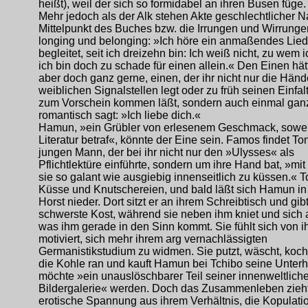
heißt), weil der sich so formidabel an ihren Busen füge.
Mehr jedoch als der Alk stehen Akte geschlechtlicher N
Mittelpunkt des Buches bzw. die Irrungen und Wirrung
longing und belonging: »Ich höre ein anmaßendes Lied
begleitet, seit ich dreizehn bin: Ich weiß nicht, zu wem 
ich bin doch zu schade für einen allein.« Den Einen hät
aber doch ganz gerne, einen, der ihr nicht nur die Händ
weiblichen Signalstellen legt oder zu früh seinen Einfal
zum Vorschein kommen läßt, sondern auch einmal gan
romantisch sagt: »Ich liebe dich.«
Hamun, »ein Grübler von erlesenem Geschmack, sowei
Literatur betraf«, könnte der Eine sein. Famos findet To
jungen Mann, der bei ihr nicht nur den »Ulysses« als
Pflichtlektüre einführte, sondern um ihre Hand bat, »mit
sie so galant wie ausgiebig innenseitlich zu küssen.« 
Küsse und Knutschereien, und bald läßt sich Hamun in
Horst nieder. Dort sitzt er an ihrem Schreibtisch und gib
schwerste Kost, während sie neben ihm kniet und sich 
was ihm gerade in den Sinn kommt. Sie fühlt sich von 
motiviert, sich mehr ihrem arg vernachlässigten
Germanistikstudium zu widmen. Sie putzt, wäscht, kocht
die Kohle ran und kauft Hamun bei Tchibo seine Unter
möchte »ein unauslöschbarer Teil seiner innenweltlich
Bildergalerie« werden. Doch das Zusammenleben zieht
erotische Spannung aus ihrem Verhältnis, die Kopulati