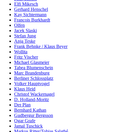
Elfi Mikesch
Gerhard Henschel
Kay Sichtermann
François Burkhardt
Olfen
Jacek Slaski
Stefan Jung
Anja Teske
Frank Behnke / Klaus Beyer
Wollita
Fritz Vischer
Michael Glasmeier
Tabea Blumenschein
Marc Brandenburg
Berliner Schlossplatz
Volker Hauptvogel
Klaus Heid
Christof Wackernagel
D. Holland-Moritz
Der Plan
Bernhard Kathan
Gudbergur Bergsson
Ogar Grafe
Jamal Tuschick
Markus Ritter/Tobias Salathé