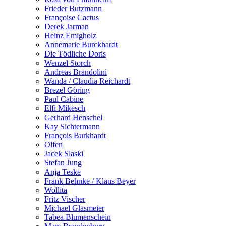
Frieder Butzmann
Françoise Cactus
Derek Jarman
Heinz Emigholz
Annemarie Burckhardt
Die Tödliche Doris
Wenzel Storch
Andreas Brandolini
Wanda / Claudia Reichardt
Brezel Göring
Paul Cabine
Elfi Mikesch
Gerhard Henschel
Kay Sichtermann
François Burkhardt
Olfen
Jacek Slaski
Stefan Jung
Anja Teske
Frank Behnke / Klaus Beyer
Wollita
Fritz Vischer
Michael Glasmeier
Tabea Blumenschein