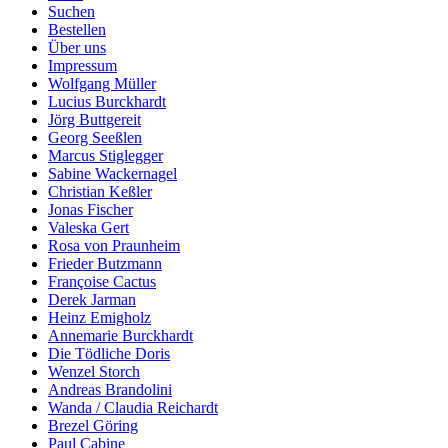
Suchen
Bestellen
Über uns
Impressum
Wolfgang Müller
Lucius Burckhardt
Jörg Buttgereit
Georg Seeßlen
Marcus Stiglegger
Sabine Wackernagel
Christian Keßler
Jonas Fischer
Valeska Gert
Rosa von Praunheim
Frieder Butzmann
Françoise Cactus
Derek Jarman
Heinz Emigholz
Annemarie Burckhardt
Die Tödliche Doris
Wenzel Storch
Andreas Brandolini
Wanda / Claudia Reichardt
Brezel Göring
Paul Cabine