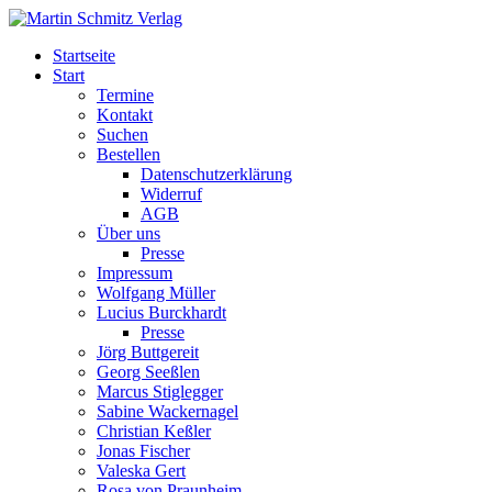
Startseite
Start
Termine
Kontakt
Suchen
Bestellen
Datenschutzerklärung
Widerruf
AGB
Über uns
Presse
Impressum
Wolfgang Müller
Lucius Burckhardt
Presse
Jörg Buttgereit
Georg Seeßlen
Marcus Stiglegger
Sabine Wackernagel
Christian Keßler
Jonas Fischer
Valeska Gert
Rosa von Praunheim